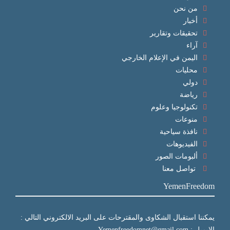
من نحن
أخبار
تحقيقات وتقارير
آراء
اليمن في الإعلام الخارجي
محليات
دولي
رياضة
تكنولوجيا وعلوم
منوعات
نافذة سياحية
الفيديوهات
ألبومات الصور
تواصل معنا
YemenFreedom
يمكننا استقبال الشكاوى والمقترحات على البريد الالكتروني التالي :
الايميل : Yemenfreedomnet@gmail.com