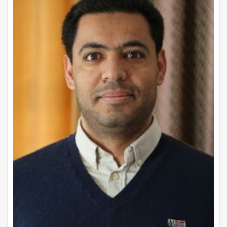
محاولة
علمانية
للفكاك
من
الجذر
الثقافي