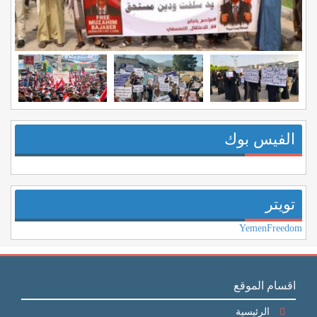
الفيس بوك
تويتر
YemenFreedom
اقسام الموقع
الرئيسية