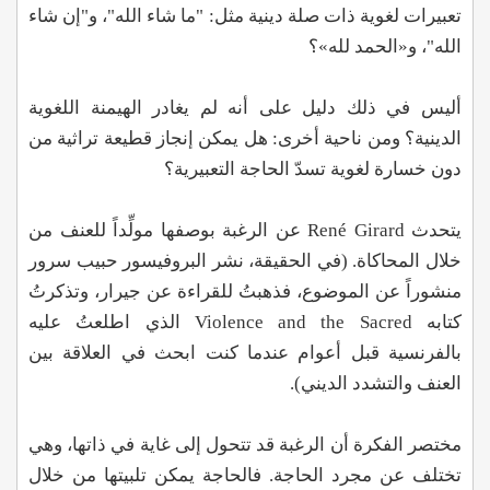
تعبيرات لغوية ذات صلة دينية مثل: "ما شاء الله"، و"إن شاء
الله"، و«الحمد لله»؟
أليس في ذلك دليل على أنه لم يغادر الهيمنة اللغوية
الدينية؟ ومن ناحية أخرى: هل يمكن إنجاز قطيعة تراثية من
دون خسارة لغوية تسدّ الحاجة التعبيرية؟
يتحدث René Girard عن الرغبة بوصفها مولِّداً للعنف من
خلال المحاكاة. (في الحقيقة، نشر البروفيسور حبيب سرور
منشوراً عن الموضوع، فذهبتُ للقراءة عن جيرار، وتذكرتُ
كتابه Violence and the Sacred الذي اطلعتُ عليه
بالفرنسية قبل أعوام عندما كنت ابحث في العلاقة بين
العنف والتشدد الديني).
مختصر الفكرة أن الرغبة قد تتحول إلى غاية في ذاتها، وهي
تختلف عن مجرد الحاجة. فالحاجة يمكن تلبيتها من خلال