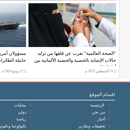
"الصحة العالمية" تعرب عن قلقها من تزايد
مسؤولان أمريك
حالات الإصابة بالحصبة والحصبة الألمانية بين
حاملة الطائرات
أطفال اليمن
31 أغسطس 2023 م
22 يونيو 2024 م
اقسام الموقع
الرئيسية
محليات
من نحن
دولي
أخبار
رياضة
تحقيقات وتقارير
تكنولوجيا وعلوم