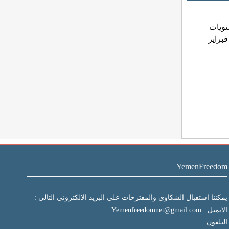
تويات
فبراير
YemenFreedom
يمكننا استقبال الشكاوى والمقترحات على البريد الالكتروني التالي :
الايميل : Yemenfreedomnet@gmail.com
التلفون :