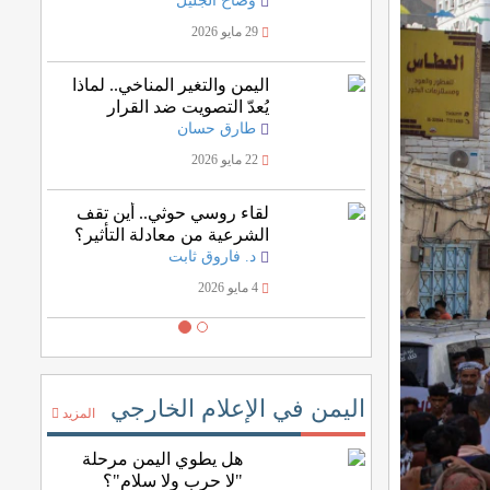
وضاح الجليل
29 مايو 2026
اليمن والتغير المناخي.. لماذا
يُعدّ التصويت ضد القرار
الأممي خسارة للمصلحة
طارق حسان
اليمنية؟
22 مايو 2026
لقاء روسي حوثي.. أين تقف
الشرعية من معادلة التأثير؟
د. فاروق ثابت
4 مايو 2026
اليمن في الإعلام الخارجي
المزيد
هل يطوي اليمن مرحلة
"لا حرب ولا سلام"؟