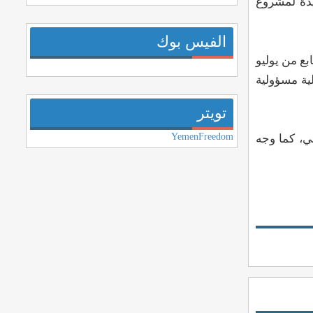
دة لمشروع
الفيس بوك
بع من يوليو
ية مسؤولية
تويتر
YemenFreedom
ي، كما وجه