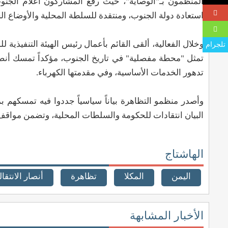
المنظمون بـ"الوصاية"، حيث رفع المشاركون أعلام الج
استعادة دولة الجنوب، ومنتقدة للسلطة المحلية والأوضاع ال
وخلال الفعالية، ألقى القائم بأعمال رئيس الهيئة التنفيذي
تلجرام
تمثل "محطة مفصلية" في تاريخ الجنوب، مؤكداً تمسك أنص
تدهور الخدمات الأساسية، وفي مقدمتها الكهرباء.
وأصدر منظمو التظاهرة بياناً سياسياً جددوا فيه تمسكهم 
البيان انتقادات للحكومة والسلطات المحلية، وتضمن مواقف 
الهاشتاج
اليمن
المكلا
تظاهرة
أنصار الانتقا
الأخبار المشابهة