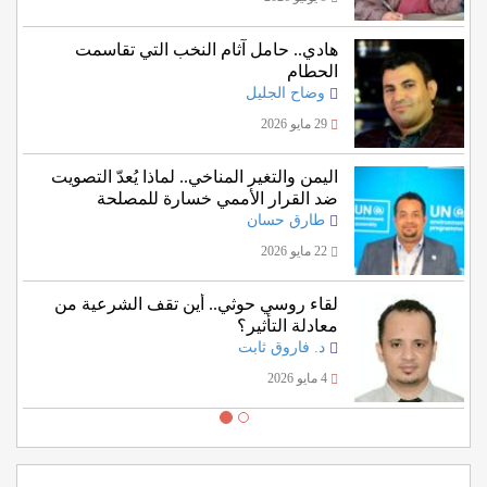
هادي.. حامل آثام النخب التي تقاسمت
الحطام
وضاح الجليل
29 مايو 2026
اليمن والتغير المناخي.. لماذا يُعدّ التصويت
ضد القرار الأممي خسارة للمصلحة
اليمنية؟
طارق حسان
22 مايو 2026
لقاء روسي حوثي.. أين تقف الشرعية من
معادلة التأثير؟
د. فاروق ثابت
4 مايو 2026