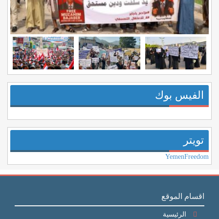
الفيس بوك
تويتر
YemenFreedom
اقسام الموقع
الرئيسية