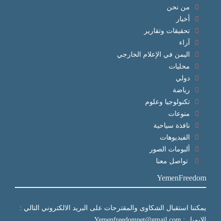
من نحن
أخبار
تحقيقات وتقارير
آراء
اليمن في الإعلام الخارجي
محليات
دولي
رياضة
تكنولوجيا وعلوم
منوعات
نافذة سياحية
الفيديوهات
ألبومات الصور
تواصل معنا
YemenFreedom
يمكننا استقبال الشكاوى والمقترحات على البريد الالكتروني التالي :
الايميل : Yemenfreedomnet@gmail.com